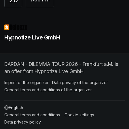
Hypnotize Live GmbH
DARDAN - DILEMMA TOUR 2026 - Frankfurt a.M. is
an offer from Hypnotize Live GmbH.
Imprint of the organizer
(opens in a new tab)
Data privacy of the organizer
(opens in 
General terms and conditions of the organizer
(opens in a new ta
SWITCH LANGUAGE
General terms and conditions
(opens in a new tab)
Cookie settings
(opens in a new t
Data privacy policy
(opens in a new tab)